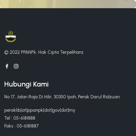
© 2022 PPANPk.
Hak Cipta Terpelihara.
Hubungi Kami
No 17, Jalan Raja Di Hilir, 30350 Ipoh, Perak Darul Ridzuan.
peraklib[at]ppanpk[dot]gov[dot]my
Tel : 05-6181888
Faks : 05-6181887