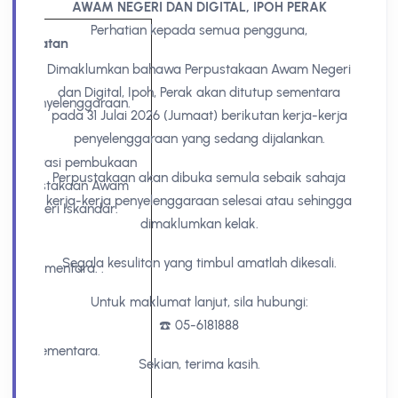
PK
AWAM NEGERI DAN DIGITAL, IPOH PERAK
Perhatian kepada semua pengguna,
Catatan
Dimaklumkan bahawa Perpustakaan Awam Negeri
dan Digital, Ipoh, Perak akan ditutup sementara
erja penyelenggaraan.
pada 31 Julai 2026 (Jumaat) berikutan kerja-kerja
penyelenggaraan yang sedang dijalankan.
u operasi pembukaan
Perpustakaan akan dibuka semula sebaik sahaja
a Perpustakaan Awam
kerja-kerja penyelenggaraan selesai atau sehingga
ngan Seri Iskandar.
dimaklumkan kelak.
Segala kesulitan yang timbul amatlah dikesali.
tutup sementara. .
Untuk maklumat lanjut, sila hubungi:
☎️ 05-6181888
tutup sementara.
Sekian, terima kasih.