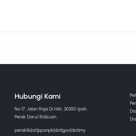
Hubungi Kami
Pe
Pe
No 17, Jalan Raja Di Hilir, 30350 Ipoh,
Das
Perak Darul Ridzuan.
Da
peraklib[at]ppanpk[dot]gov[dot]my