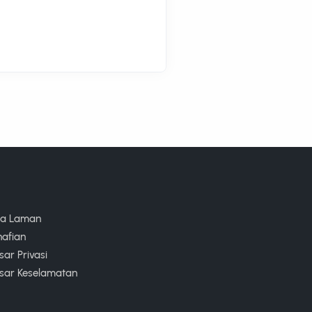
ta Laman
nafian
ar Privasi
sar Keselamatan