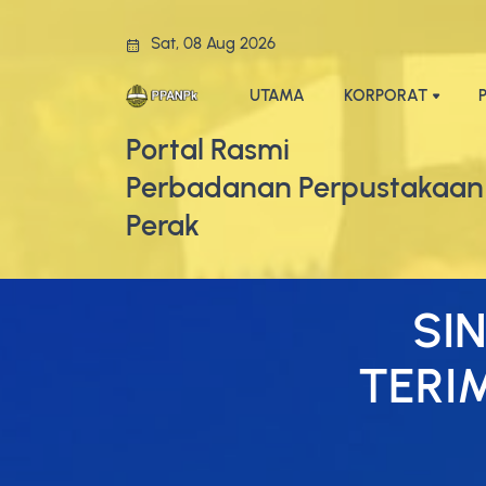
Sat, 08 Aug 2026
UTAMA
KORPORAT
Portal Rasmi
Perbadanan Perpustakaan
Perak
SI
TERI