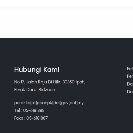
Hubungi Kami
Pe
Pe
No 17, Jalan Raja Di Hilir, 30350 Ipoh,
Das
Perak Darul Ridzuan.
Da
peraklib[at]ppanpk[dot]gov[dot]my
Tel : 05-6181888
Faks : 05-6181887