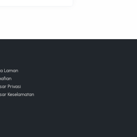
ta Laman
nafian
ar Privasi
sar Keselamatan