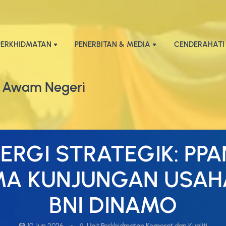
PERKHIDMATAN
PENERBITAN & MEDIA
CENDERAHATI
 Awam Negeri
NERGI STRATEGIK: PPA
MA KUNJUNGAN USA
BNI DINAMO
10 Jun 2026
Unit Perkhidmatan Korporat dan Kualiti