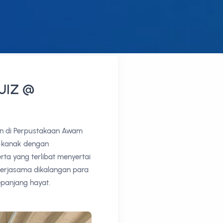
UIZ @
kan di Perpustakaan Awam
-kanak dengan
a yang terlibat menyertai
kerjasama dikalangan para
panjang hayat.