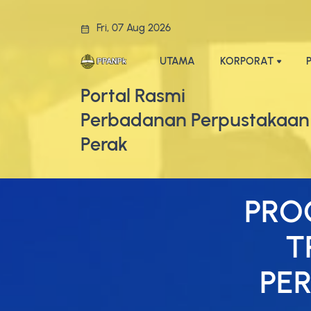
Fri, 07 Aug 2026
UTAMA
KORPORAT
Portal Rasmi
Perbadanan Perpustakaan
Perak
PRO
T
PE