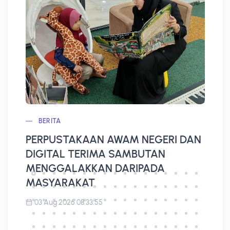
BERITA
PERPUSTAKAAN AWAM NEGERI DAN
L
DIGITAL TERIMA SAMBUTAN
A
MENGGALAKKAN DARIPADA
MASYARAKAT
03 Aug 2026 08:33:55