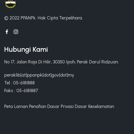
© 2022 PPANPk.
Hak Cipta Terpelihara.
Hubungi Kami
No 17, Jalan Raja Di Hilir, 30350 Ipoh, Perak Darul Ridzuan.
peraklib[at]ppanpk[dot]gov[dot]my
Tel : 05-6181888
Faks : 05-6181887
Peta Laman
Penafian
Dasar Privasi
Dasar Keselamatan