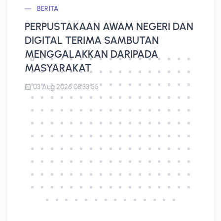
BERITA
PERPUSTAKAAN AWAM NEGERI DAN
L
DIGITAL TERIMA SAMBUTAN
A
MENGGALAKKAN DARIPADA
MASYARAKAT
03 Aug 2026 08:33:55