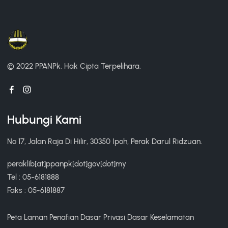
© 2022 PPANPk.
Hak Cipta Terpelihara.
Hubungi Kami
No 17, Jalan Raja Di Hilir, 30350 Ipoh, Perak Darul Ridzuan.
peraklib[at]ppanpk[dot]gov[dot]my
Tel : 05-6181888
Faks : 05-6181887
Peta Laman
Penafian
Dasar Privasi
Dasar Keselamatan