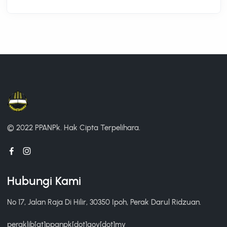
© 2022 PPANPk.
Hak Cipta Terpelihara.
Hubungi Kami
No 17, Jalan Raja Di Hilir, 30350 Ipoh, Perak Darul Ridzuan.
peraklib[at]ppanpk[dot]gov[dot]my