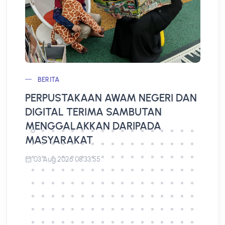
BERITA
PERPUSTAKAAN AWAM NEGERI DAN
L
DIGITAL TERIMA SAMBUTAN
A
MENGGALAKKAN DARIPADA
MASYARAKAT
03 Aug 2026 08:33:55