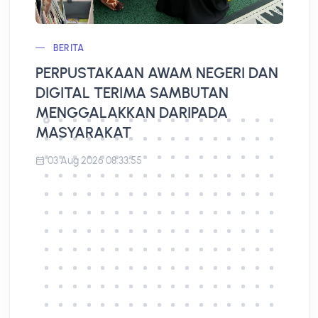
BERITA
PERPUSTAKAAN AWAM NEGERI DAN
L
DIGITAL TERIMA SAMBUTAN
A
MENGGALAKKAN DARIPADA
MASYARAKAT
03 Aug 2026 08:33:55