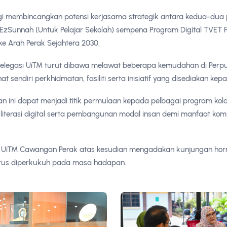
gi membincangkan potensi kerjasama strategik antara kedua-dua
EzSunnah (Untuk Pelajar Sekolah) sempena Program Digital TVET F
 Arah Perak Sejahtera 2030.
 delegasi UiTM turut dibawa melawat beberapa kemudahan di Per
hat sendiri perkhidmatan, fasiliti serta inisiatif yang disediakan ke
 ini dapat menjadi titik permulaan kepada pelbagai program ko
iterasi digital serta pembangunan modal insan demi manfaat komu
k UiTM Cawangan Perak atas kesudian mengadakan kunjungan ho
erus diperkukuh pada masa hadapan.