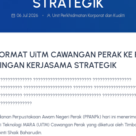
STRATEGIK
06 Jul 2026
Unit Perkhidmatan Korporat dan Kualiti
ORMAT UiTM CAWANGAN PERAK KE 
RINGAN KERJASAMA STRATEGIK
????????????? ???????????????????????? ????????????????
????????? ???????????????????? ???????? ?????????????????
????????? ???????????????????????????????? ?????????????
??????????????
danan Perpustakaan Awam Negeri Perak (PPANPk) hari ini meneri
iti Teknologi MARA (UiTM) Cawangan Perak yang diketuai oleh Tim
inti Shaik Baharudin.