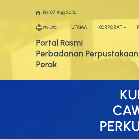
Fri, 07 Aug 2026
UTAMA
KORPORAT
Portal Rasmi
Perbadanan Perpustakaan
Perak
KU
CAW
PERK