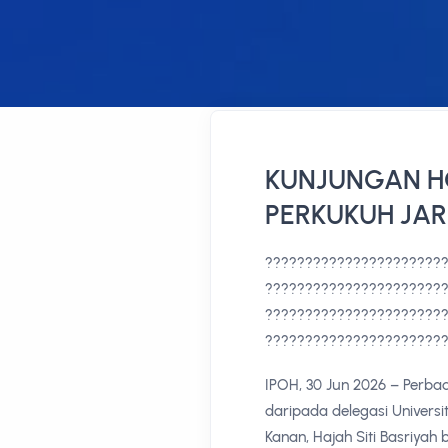
KUNJUNGAN H
PERKUKUH JA
???????????????????????
???????????????????????
???????????????????????
??????????????????????
IPOH, 30 Jun 2026 – Perba
daripada delegasi Univers
Kanan, Hajah Siti Basriyah b