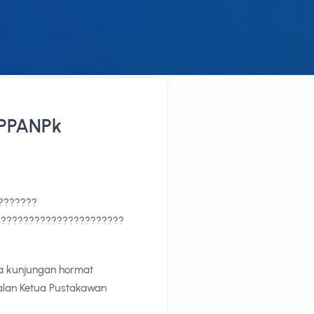
PPANPk
???????
???????????????????????
ma kunjungan hormat
balan Ketua Pustakawan