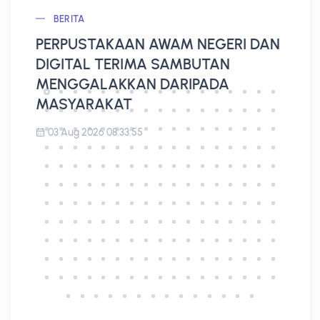
BERITA
PERPUSTAKAAN AWAM NEGERI DAN
L
DIGITAL TERIMA SAMBUTAN
A
MENGGALAKKAN DARIPADA
MASYARAKAT
03 Aug 2026 08:33:55