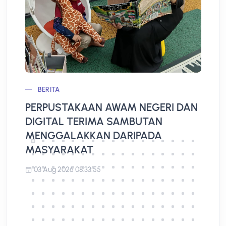
BERITA
PERPUSTAKAAN AWAM NEGERI DAN
L
DIGITAL TERIMA SAMBUTAN
A
MENGGALAKKAN DARIPADA
MASYARAKAT
03 Aug 2026 08:33:55